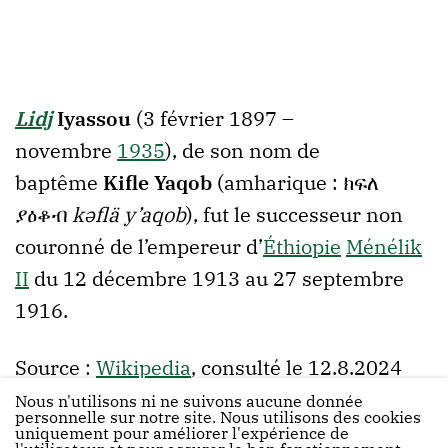
Lidj
Iyassou
(
3 février 1897
–
novembre
1935
), de son nom de
baptême
Kifle Yaqob
(amharique : ክፍለ
ያዕቆብ
kəflä y’aqob
), fut le successeur non
couronné de l’empereur d’
Éthiopie
Ménélik
II
du
12 décembre 1913
au
27 septembre
1916
.
Source :
Wikipedia
, consulté le 12.8.2024
Nous n'utilisons ni ne suivons aucune donnée
personnelle sur notre site. Nous utilisons des cookies
uniquement pour améliorer l'expérience de