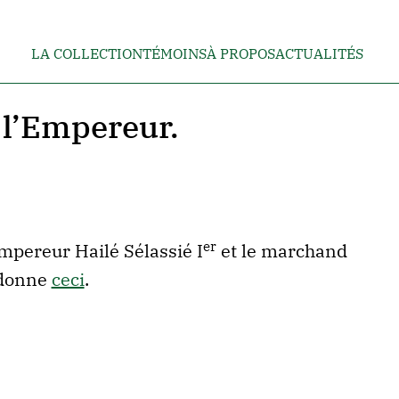
LA COLLECTION
TÉMOINS
À PROPOS
ACTUALITÉS
 l’Empereur.
er
mpereur Hailé Sélassié I
et le marchand
 donne
ceci
.