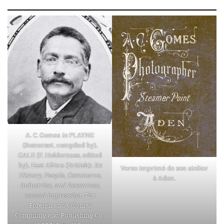
A. C. Gomes
in
PLAYNE
(Somerset, compiled by),
GALE (F. Holderness, edited
by), East Africa (British);
Its
Verso imprimé de son atelier
History, People, Commerce,
à Aden.
Industries, and Resources,
second impression
, The
Foreign and Colonial
Compiling and Publishing Co.,