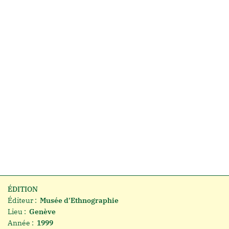
ÉDITION
Éditeur :
Musée d'Ethnographie
Lieu :
Genève
Année :
1999