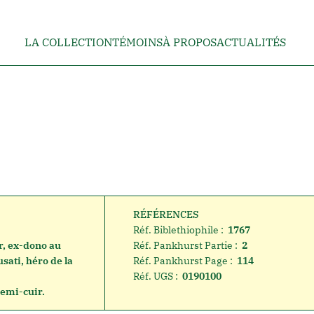
LA COLLECTION
TÉMOINS
À PROPOS
ACTUALITÉS
RÉFÉRENCES
Réf. Biblethiophile :
1767
r, ex-dono au
Réf. Pankhurst Partie :
2
sati, héro de la
Réf. Pankhurst Page :
114
Réf. UGS :
0190100
demi-cuir.