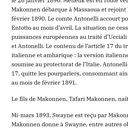
le 26 janvier 1890. Ménélik est en route ver
Makonnen débarque à Massaoua et rejoint 
février 1890. Le comte Antonelli accourt p
Entotto au mois d’avril. La situation ne ces
puissances européennes au traité d’Ucciali 
et Antonelli. Le contenu de l’article 17 du t
italienne et amharique : la version italien
soumise au protectorat de l’Italie. Antonelli
17, quitte les pourparlers, consommant ai
au mois de février 1891.
Le fils de Makonnen, Tafari Makonnen, naît 
Mi-mars 1893, Swayne est reçu par Makonn
Makonnen donne à Swayne, entre autres obj