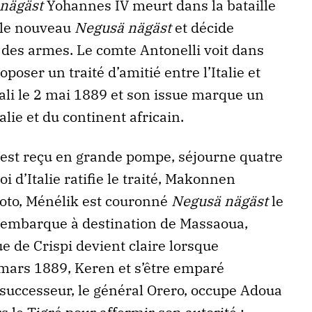
nägäst
Yohannes IV meurt dans la bataille
 le nouveau
Negusä nägäst
et décide
des armes. Le comte Antonelli voit dans
poser un traité d’amitié entre l’Italie et
iali le 2 mai 1889 et son issue marque un
talie et du continent africain.
 est reçu en grande pompe, séjourne quatre
i d’Italie ratifie le traité, Makonnen
toto, Ménélik est couronné
Negusä nägäst
le
 embarque à destination de Massaoua,
e de Crispi devient claire lorsque
 mars 1889, Keren et s’être emparé
 successeur, le général Orero, occupe Adoua