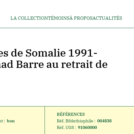
LA COLLECTION
TÉMOINS
À PROPOS
ACTUALITÉS
es de Somalie 1991-
aad Barre au retrait de
RÉFÉRENCES
t :
bon
Réf. Biblethiophile :
004838
Réf. UGS :
91060000