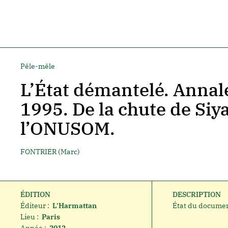
Pêle-mêle
L’État démantelé. Annal
1995. De la chute de Siy
l’ONUSOM.
FONTRIER (Marc)
ÉDITION
DESCRIPTION
Éditeur :
L'Harmattan
État du documen
Lieu :
Paris