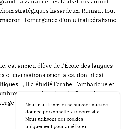
 grande assurance des États-Unis auront
choix stratégiques hasardeux. Ruinant tout
oriseront l’émergence d’un ultralibéralisme
ne, est ancien élève de l’École des langues
 et civilisations orientales, dont il est
iques –, il a étudié l’arabe, l’amharique et
 nombreuses reprises dans la Corne de
vrage de référence sur l’Éthiopie :
La Chute
Nous n'utilisons ni ne suivons aucune
donnée personnelle sur notre site.
Nous utilisons des cookies
uniquement pour améliorer