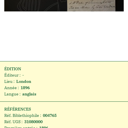
ÉDITION
Éditeur :
-
Lieu :
London
Année :
1896
Langue :
anglais
RÉFÉRENCES
Réf. Biblethiophile :
004765
Réf. UGS :
31080000