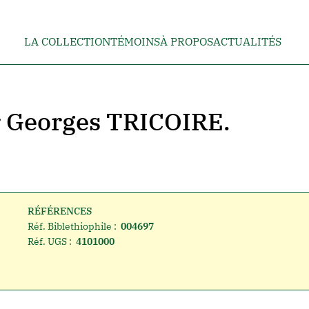
LA COLLECTION
TÉMOINS
À PROPOS
ACTUALITÉS
r Georges TRICOIRE.
RÉFÉRENCES
Réf. Biblethiophile :
004697
Réf. UGS :
4101000