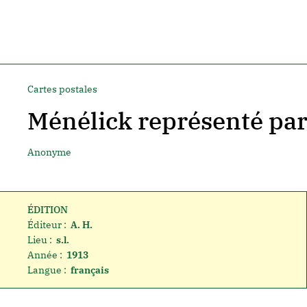
Cartes postales
Ménélick représenté pa
Anonyme
ÉDITION
Éditeur :
A. H.
Lieu :
s.l.
Année :
1913
Langue :
français