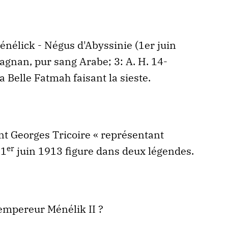
nélick - Négus d'Abyssinie (1er juin
tagnan, pur sang Arabe; 3: A. H. 14-
a Belle Fatmah faisant la sieste.
nt Georges Tricoire « représentant
er
 1
juin 1913 figure dans deux légendes.
l’empereur Ménélik II ?