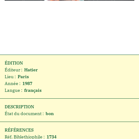
ÉDITION
Éditeur :
Hatier
Lieu :
Paris
Année :
1987
Langue :
français
DESCRIPTION
État du document :
bon
RÉFÉRENCES
Réf. Biblethiophile :
1734