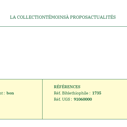
LA COLLECTION
TÉMOINS
À PROPOS
ACTUALITÉS
RÉFÉRENCES
t :
bon
Réf. Biblethiophile :
1735
Réf. UGS :
91060000