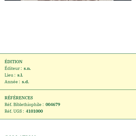
ÉDITION
Éditeur :
s.n.
Lieu :
s.l.
Année :
s.d.
RÉFÉRENCES
Réf. Biblethiophile :
004679
Réf. UGS :
4101000