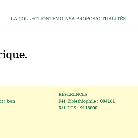
LA COLLECTION
TÉMOINS
À PROPOS
ACTUALITÉS
rique.
RÉFÉRENCES
t :
bon
Réf. Biblethiophile :
004161
Réf. UGS :
9113000