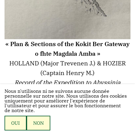
« Plan & Sections of the Kokit Ber Gateway
o fhte Magdala Amba »
HOLLAND (Major Trevenen J.) & HOZIER
(Captain Henry M.)
Record of the Expedition to Abyssinia
Nous n'utilisons ni ne suivons aucune donnée
compiled by Order of the Secretary of State
personnelle sur notre site. Nous utilisons des cookies
uniquement pour améliorer l'expérience de
for War
.
l'utilisateur et pour assurer le bon fonctionnement
de notre site.
Parmi les assaillants se trouvent le
OUI
NON
private
[17]
Bergin et le
drummer
[18]