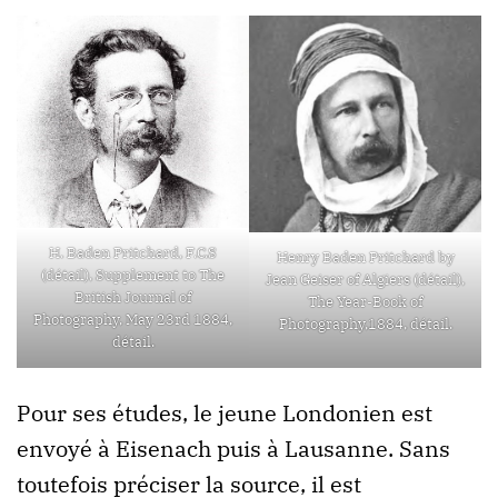
H. Baden Pritchard, F.C.S
Henry Baden Pritchard by
(détail), Supplement to The
Jean Geiser of Algiers (détail),
British Journal of
The Year-Book of
Photography, May 23rd 1884,
Photography,1884, détail.
détail.
Pour ses études, le jeune Londonien est
envoyé à Eisenach puis à Lausanne. Sans
toutefois préciser la source, il est