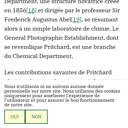
Department, une structure novatrice créée
en 1856
[18]
et dirigée par le professeur Sir
Frederick Augustus Abel
[19]
, se résumant
alors à un simple laboratoire de chimie. Le
General Photographic Establishment, dont
se revendique Pritchard, est une branche
du Chemical Department.
Les contributions savantes de Pritchard
n’auront de cesse de promouvoir la
Nous n'utilisons ni ne suivons aucune donnée
technique de la photographie au sein de
personnelle sur notre site. Nous utilisons des cookies
uniquement pour améliorer l'expérience de
l’armée. L’expédition en Abyssinie en fait
l'utilisateur et pour assurer le bon fonctionnement
de notre site.
immanquablement partie.
OUI
NON